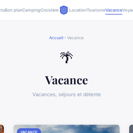
ctu
Bon plan
Camping
Croisière
Location
Tourisme
Vacance
Voya
Accueil
› Vacance
🌴
Vacance
Vacances, séjours et détente
VACANCE